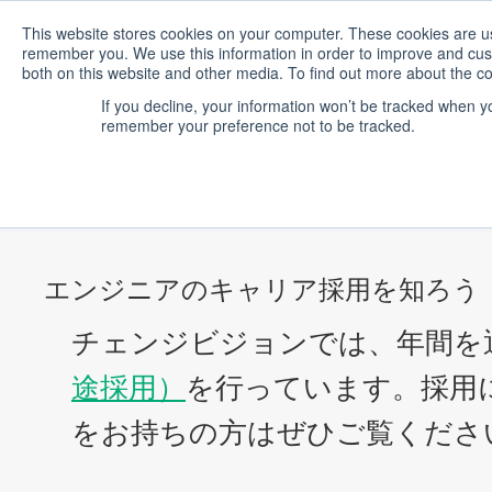
This website stores cookies on your computer. These cookies are use
remember you. We use this information in order to improve and cust
both on this website and other media. To find out more about the co
Home
If you decline, your information won’t be tracked when you
remember your preference not to be tracked.
キャリア採用Q&A
エンジニアのキャリア採用を知ろう
チェンジビジョンでは、年間を
途採用）
を行っています。採用
をお持ちの方はぜひご覧くださ